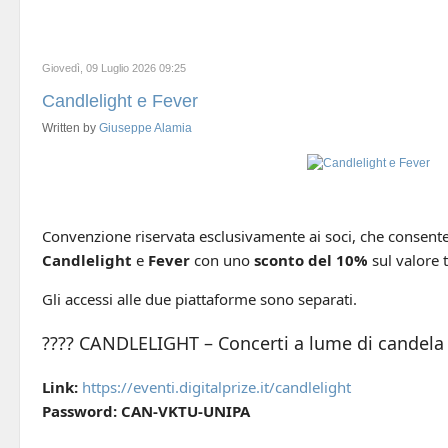
Giovedì, 09 Luglio 2026 09:25
Candlelight e Fever
Written by
Giuseppe Alamia
Convenzione riservata esclusivamente ai soci, che consente d
Candlelight
e
Fever
con uno
sconto del 10%
sul valore t
Gli accessi alle due piattaforme sono separati.
???? CANDLELIGHT – Concerti a lume di candela
Link:
https://eventi.digitalprize.it/candlelight
Password:
CAN-VKTU-UNIPA