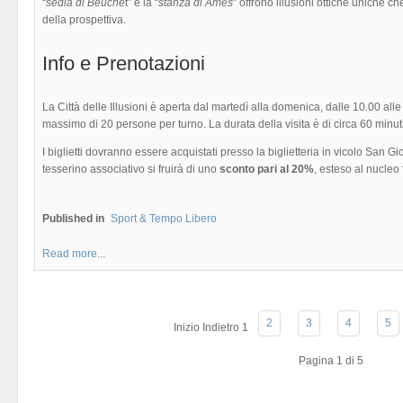
“
sedia di Beuche
t” e la “
stanza di Ames
” offrono illusioni ottiche uniche 
della prospettiva.
Info e Prenotazioni
La Città delle Illusioni è aperta dal martedì alla domenica, dalle 10.00 all
massimo di 20 persone per turno. La durata della visita è di circa 60 minut
I biglietti dovranno essere acquistati presso la biglietteria in vicolo San G
tesserino associativo si fruirà di uno
sconto pari al 20%
, esteso al nucleo 
Published in
Sport & Tempo Libero
Read more...
2
3
4
5
Inizio
Indietro
1
Pagina 1 di 5