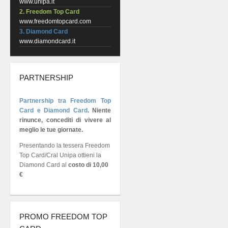
www.unipa.it
2. Freedom Top Card
www.freedomtopcard.com
3. Diamond Card
www.diamondcard.it
PARTNERSHIP
Partnership tra Freedom Top
Card e Diamond Card
.
Niente
rinunce, concediti di vivere al
meglio le tue giornate.
Presentando la tessera Freedom
Top Card/Cral Unipa ottieni la
Diamond Card al
costo di 10,00
€
PROMO FREEDOM TOP