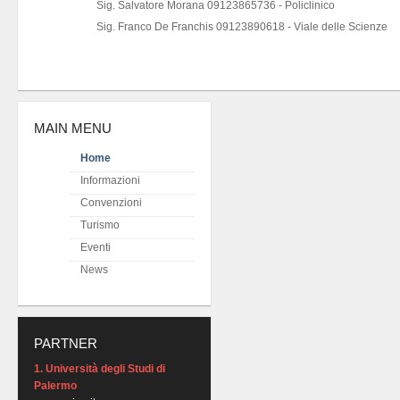
Sig. Salvatore Morana 09123865736 - Policlinico
Sig. Franco De Franchis 09123890618 - Viale delle Scienze
MAIN MENU
Home
Informazioni
Convenzioni
Turismo
Eventi
News
PARTNER
1. Università degli Studi di
Palermo