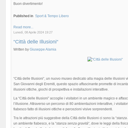
Buon divertimento!
Published in
Sport & Tempo Libero
Read more...
Lunedì, 08 Aprile 2024 19:27
“Città delle Illusioni“
Written by
Giuseppe Alamia
“Città delle Illusioni“, un nuovo museo dedicato alla magia delle illusioni v
San Giovanni degli Eremiti, questo spazio affascinante promette di incanta
illusioni ottiche, giochi di prospettiva e installazioni interattive.
La “Città delle Illusioni” accoglie i visitatori in un ambiente magico e affa
l’illusione. Attraverso un percorso di 80 ambientazioni interattive, i visita
fiabesco fatto di illusioni ottiche e percezioni visive sorprendenti.
Tra le attrazioni più suggestive della Città delle Illusioni ci sono la “
stanza 
un ambiente fiabesco, e la “
stanza senza gravità
“, dove le leggi della fisi