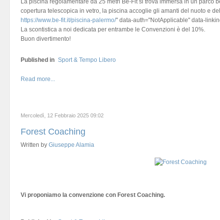
La piscina regolamentare da 25 metri Be-Fit si trova immersa in un parco be
copertura telescopica in vetro, la piscina accoglie gli amanti del nuoto e del 
https://www.be-fit.it/piscina-palermo/
" data-auth="NotApplicable" data-linki
La scontistica a noi dedicata per entrambe le Convenzioni è del 10%.
Buon divertimento!
Published in
Sport & Tempo Libero
Read more...
Mercoledì, 12 Febbraio 2025 09:02
Forest Coaching
Written by
Giuseppe Alamia
Vi proponiamo la convenzione con Forest Coaching.