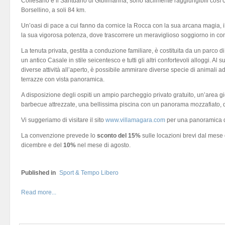
Collesano e il Santuario di Gibilmanna, sono facilmente raggiungibili così
Borsellino, a soli 84 km.
Un’oasi di pace a cui fanno da cornice la Rocca con la sua arcana magia, 
la sua vigorosa potenza, dove trascorrere un meraviglioso soggiorno in c
La tenuta privata, gestita a conduzione familiare, è costituita da un parco di
un antico Casale in stile seicentesco e tutti gli altri confortevoli alloggi. Al
diverse attività all’aperto, è possibile ammirare diverse specie di animali a
terrazze con vista panoramica.
A disposizione degli ospiti un ampio parcheggio privato gratuito, un’area g
barbecue attrezzate, una bellissima piscina con un panorama mozzafiato, 
Vi suggeriamo di visitare il sito
www.villamagara.com
per una panoramica de
La convenzione prevede lo
sconto del 15%
sulle locazioni brevi dal mese 
dicembre e del
10%
nel mese di agosto.
Published in
Sport & Tempo Libero
Read more...