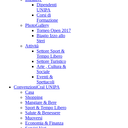
Dipendenti
UNIPA
Corsi di
Formazione
PhotoGallery
Torneo Open 2017
Biagio Izzo allo
Steri
Attività
Settore Sport &
Tempo Libero
Settore Turistico
Arte , Cultura &
Sociale
Eventi &
Spettacoli
Convenzioni
Cral UNIPA
Casa
Shopping
Mangiare & Bere
Sport & Tempo Libero
Salute & Benessere
Muoversi
Economia & Finanza