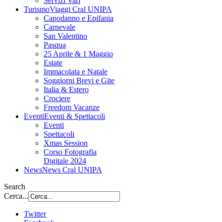
Servizi Vari
Turismo
Viaggi Cral UNIPA
Capodanno e Epifania
Carnevale
San Valentino
Pasqua
25 Aprile & 1 Maggio
Estate
Immacolata e Natale
Soggiorni Brevi e Gite
Italia & Estero
Crociere
Freedom Vacanze
Eventi
Eventi & Spettacoli
Eventi
Spettacoli
Xmas Session
Corso Fotografia
Digitale 2024
News
News Cral UNIPA
Search
Cerca...
Twitter