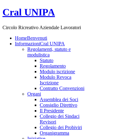
Cral UNIPA
Circolo Ricreativo Aziendale Lavoratori
Home
Benvenuti
Informazioni
Cral UNIPA
Regolamenti, statuto e
modulistica
Statuto
Regolamento
Modulo iscrizione
Modulo Revoca
Iscrizione
Contratto Convenzioni
Organi
Assemblea dei Soci
Consiglio Direttivo
Il Presidente
Collegio dei Sindaci
Revisori
Collegio dei Probiviri
Organigramma
Iniziative