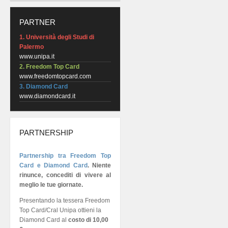
PARTNER
1. Università degli Studi di
Palermo
www.unipa.it
2. Freedom Top Card
www.freedomtopcard.com
3. Diamond Card
www.diamondcard.it
PARTNERSHIP
Partnership tra Freedom Top
Card e Diamond Card
.
Niente
rinunce, concediti di vivere al
meglio le tue giornate.
Presentando la tessera Freedom
Top Card/Cral Unipa ottieni la
Diamond Card al
costo di 10,00