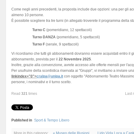
Come negli anni precedenti, la proposta include due opzioni: una per gli acqu
almeno 10 persone.
È possibile scegliere tra tre turni (in allegato troverete il programma della 
Turno C
(pomeridiano, 12 spettacoli)
Turno DANZA
(pomeridiano, 5 spettacoli)
Turno F
(serale, 9 spettacoli)
Vi ricordiamo che tutti gli abbonamenti dovranno essere acquistati entro il 
abbonamento, prevista per il
22 Novembre 2025
.
Inoltre, grazie alla convenzione, avrete accesso alle offerte mensili per l'acqui
Per usufruire della scontistica riservata ai "Gruppi", vi invitiamo a inviare u
linkindex="0">
cralpa@unipa.it
con oggetto "Abbonamento Teatro Massimo O
persone, i nominativi e il turno scelto.
Read
321
times
Last 
Published in
Sport & Tempo Libero
More in this category:
« Museo delle Illusioni
Lido Vida Loca a Cast