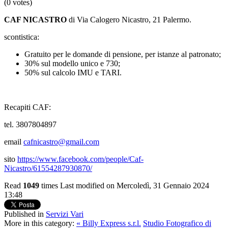
(0 votes)
CAF NICASTRO
di Via Calogero Nicastro, 21 Palermo.
scontistica:
Gratuito per le domande di pensione, per istanze al patronato;
30% sul modello unico e 730;
50% sul calcolo IMU e TARI.
Recapiti CAF:
tel. 3807804897
email
cafnicastro@gmail.com
sito
https://www.facebook.com/people/Caf-
Nicastro/61554287930870/
Read
1049
times
Last modified on Mercoledì, 31 Gennaio 2024
13:48
Published in
Servizi Vari
More in this category:
« Billy Express s.r.l.
Studio Fotografico di