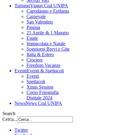
Servizi Vari
Turismo
Viaggi Cral UNIPA
Capodanno e Epifania
Carnevale
San Valentino
Pasqua
25 Aprile & 1 Maggio
Estate
Immacolata e Natale
Soggiorni Brevi e Gite
Italia & Estero
Crociere
Freedom Vacanze
Eventi
Eventi & Spettacoli
Eventi
Spettacoli
Xmas Session
Corso Fotografia
Digitale 2024
News
News Cral UNIPA
Search
Cerca...
Twitter