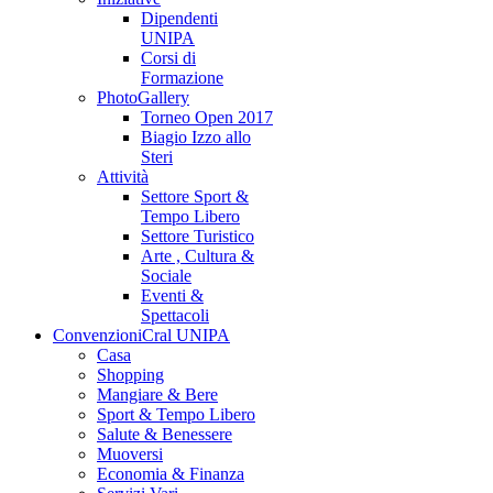
Dipendenti
UNIPA
Corsi di
Formazione
PhotoGallery
Torneo Open 2017
Biagio Izzo allo
Steri
Attività
Settore Sport &
Tempo Libero
Settore Turistico
Arte , Cultura &
Sociale
Eventi &
Spettacoli
Convenzioni
Cral UNIPA
Casa
Shopping
Mangiare & Bere
Sport & Tempo Libero
Salute & Benessere
Muoversi
Economia & Finanza