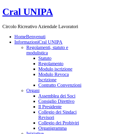
Cral UNIPA
Circolo Ricreativo Aziendale Lavoratori
Home
Benvenuti
Informazioni
Cral UNIPA
Regolamenti, statuto e
modulistica
Statuto
Regolamento
Modulo iscrizione
Modulo Revoca
Iscrizione
Contratto Convenzioni
Organi
Assemblea dei Soci
Consiglio Direttivo
Il Presidente
Collegio dei Sindaci
Revisori
Collegio dei Probiviri
Organigramma
Iniziative