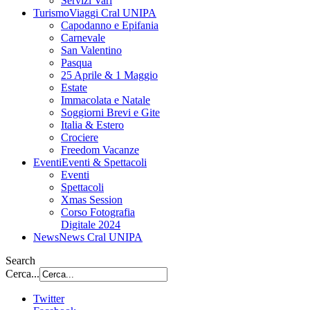
Servizi Vari
Turismo
Viaggi Cral UNIPA
Capodanno e Epifania
Carnevale
San Valentino
Pasqua
25 Aprile & 1 Maggio
Estate
Immacolata e Natale
Soggiorni Brevi e Gite
Italia & Estero
Crociere
Freedom Vacanze
Eventi
Eventi & Spettacoli
Eventi
Spettacoli
Xmas Session
Corso Fotografia
Digitale 2024
News
News Cral UNIPA
Search
Cerca...
Twitter