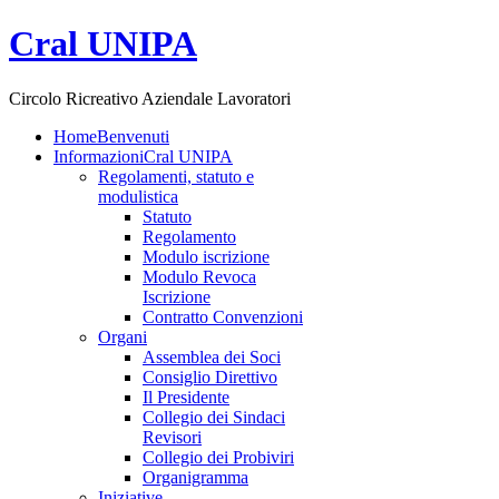
Cral UNIPA
Circolo Ricreativo Aziendale Lavoratori
Home
Benvenuti
Informazioni
Cral UNIPA
Regolamenti, statuto e
modulistica
Statuto
Regolamento
Modulo iscrizione
Modulo Revoca
Iscrizione
Contratto Convenzioni
Organi
Assemblea dei Soci
Consiglio Direttivo
Il Presidente
Collegio dei Sindaci
Revisori
Collegio dei Probiviri
Organigramma
Iniziative