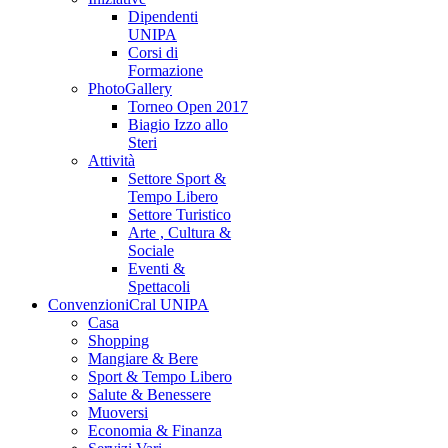
Dipendenti
UNIPA
Corsi di
Formazione
PhotoGallery
Torneo Open 2017
Biagio Izzo allo
Steri
Attività
Settore Sport &
Tempo Libero
Settore Turistico
Arte , Cultura &
Sociale
Eventi &
Spettacoli
Convenzioni
Cral UNIPA
Casa
Shopping
Mangiare & Bere
Sport & Tempo Libero
Salute & Benessere
Muoversi
Economia & Finanza