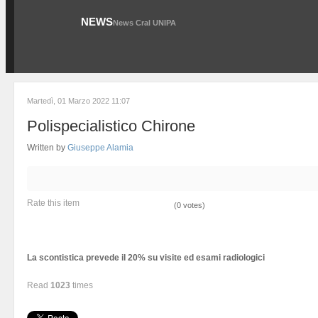
NEWS
News Cral UNIPA
Martedì, 01 Marzo 2022 11:07
Polispecialistico Chirone
Written by
Giuseppe Alamia
Rate this item
(0 votes)
La scontistica prevede il 20% su visite ed esami radiologici
Read
1023
times