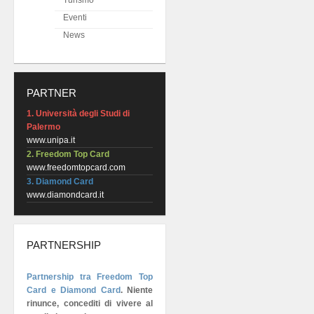
Turismo
Eventi
News
PARTNER
1. Università degli Studi di
Palermo
www.unipa.it
2. Freedom Top Card
www.freedomtopcard.com
3. Diamond Card
www.diamondcard.it
PARTNERSHIP
Partnership tra Freedom Top
Card e Diamond Card
.
Niente
rinunce, concediti di vivere al