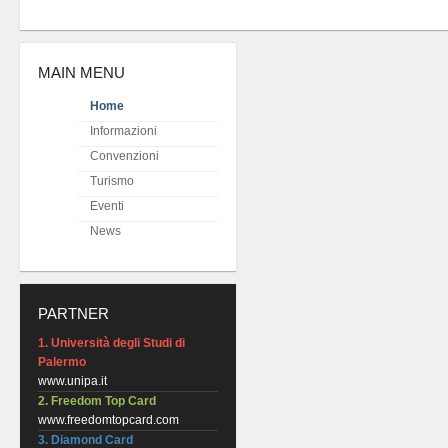
MAIN MENU
Home
Informazioni
Convenzioni
Turismo
Eventi
News
PARTNER
1. Università degli Studi di
Palermo
www.unipa.it
2. Freedom Top Card
www.freedomtopcard.com
3. Diamond Card