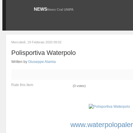
NEWS
News Cral UNIPA
Mercoledì, 19 Febbraio 2020 09:02
Polisportiva Waterpolo
Written by
Giuseppe Alamia
Rate this item
(0 votes)
www.waterpolopaler