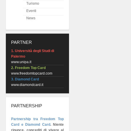
Turismo
Eventi
News
PARTNER
1. Università degli Studi di
Palermo
www.unipa.it
2. Freedom Top Card
www.freedomtopcard.com
3. Diamond Card
www.diamondcard.it
PARTNERSHIP
Partnership tra Freedom Top
Card e Diamond Card
.
Niente
rinunce, concediti di vivere al