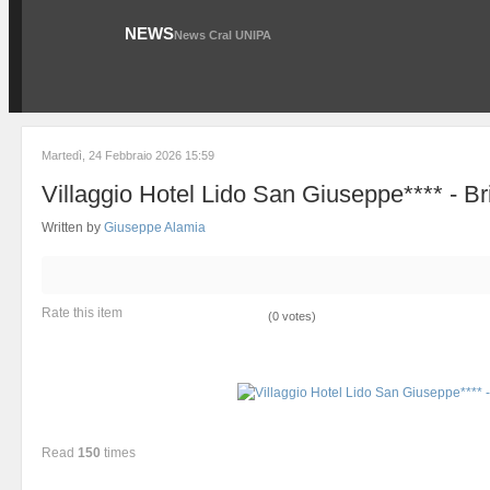
NEWS
News Cral UNIPA
Martedì, 24 Febbraio 2026 15:59
Villaggio Hotel Lido San Giuseppe**** - Br
Written by
Giuseppe Alamia
Rate this item
(0 votes)
Read
150
times