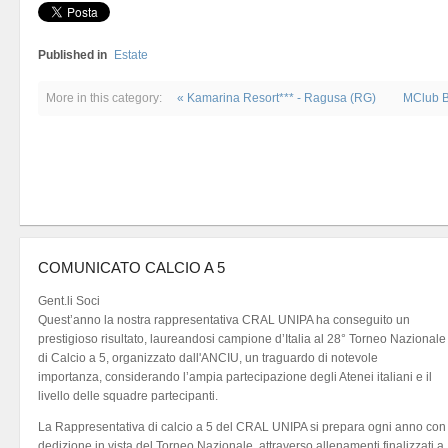
Published in
Estate
More in this category:
« Kamarina Resort*** - Ragusa (RG)
MClub B
COMUNICATO CALCIO A 5
Gent.li Soci
Quest’anno la nostra rappresentativa CRAL UNIPA ha conseguito un
prestigioso risultato, laureandosi campione d’Italia al 28° Torneo Nazionale
di Calcio a 5, organizzato dall'ANCIU, un traguardo di notevole
importanza, considerando l’ampia partecipazione degli Atenei italiani e il
livello delle squadre partecipanti.
La Rappresentativa di calcio a 5 del CRAL UNIPA si prepara ogni anno con
dedizione in vista del Torneo Nazionale, attraverso allenamenti finalizzati a