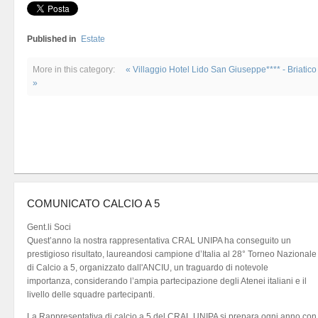
Published in
Estate
More in this category:
« Villaggio Hotel Lido San Giuseppe**** - Briatico
»
COMUNICATO CALCIO A 5
Gent.li Soci
Quest’anno la nostra rappresentativa CRAL UNIPA ha conseguito un
prestigioso risultato, laureandosi campione d’Italia al 28° Torneo Nazionale
di Calcio a 5, organizzato dall'ANCIU, un traguardo di notevole
importanza, considerando l’ampia partecipazione degli Atenei italiani e il
livello delle squadre partecipanti.
La Rappresentativa di calcio a 5 del CRAL UNIPA si prepara ogni anno con