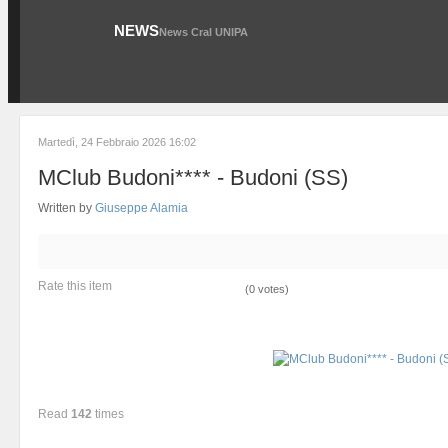
NEWS
News Cral UNIPA
Martedì, 24 Febbraio 2026 16:02
MClub Budoni**** - Budoni (SS)
Written by
Giuseppe Alamia
Rate this item
(0 votes)
Read
142
times