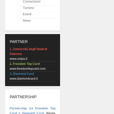
Convenzioni
Turismo
Eventi
News
PARTNER
1. Università degli Studi di
Palermo
www.unipa.it
2. Freedom Top Card
www.freedomtopcard.com
3. Diamond Card
www.diamondcard.it
PARTNERSHIP
Partnership tra Freedom Top
Card e Diamond Card
.
Niente