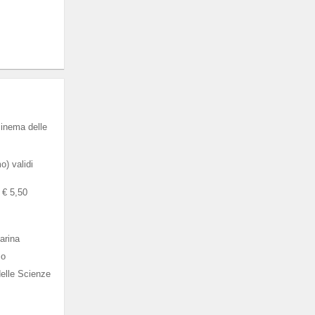
cinema delle
) validi
a € 5,50
arina
co
elle Scienze