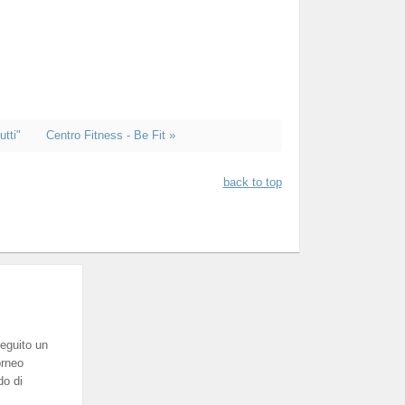
utti"
Centro Fitness - Be Fit »
back to top
eguito un
orneo
do di