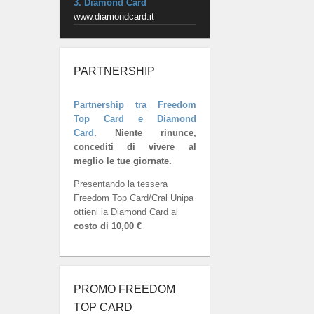
3. Diamond Card
www.diamondcard.it
PARTNERSHIP
Partnership tra Freedom
Top Card e Diamond
Card
.
Niente rinunce,
concediti di vivere al
meglio le tue giornate.
Presentando la tessera
Freedom Top Card/Cral Unipa
ottieni la Diamond Card al
costo di 10,00 €
PROMO FREEDOM
TOP CARD