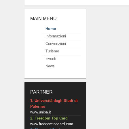
MAIN MENU
Home
Informazioni
Convenzioni
Turismo
Eventi
News
PARTNER
1. Università degli Studi di
Palermo
www.unipa.it
2. Freedom Top Card
www.freedomtopcard.com