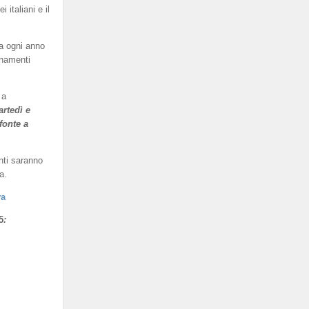
italiani e il
a ogni anno
enamenti
 a
artedì e
fonte a
nti saranno
a.
va
5
: