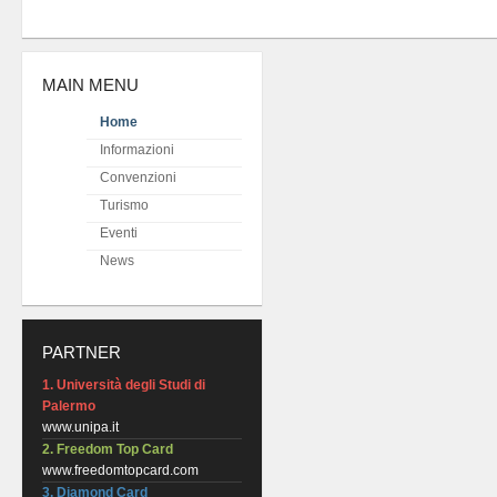
MAIN MENU
Home
Informazioni
Convenzioni
Turismo
Eventi
News
PARTNER
1. Università degli Studi di
Palermo
www.unipa.it
2. Freedom Top Card
www.freedomtopcard.com
3. Diamond Card