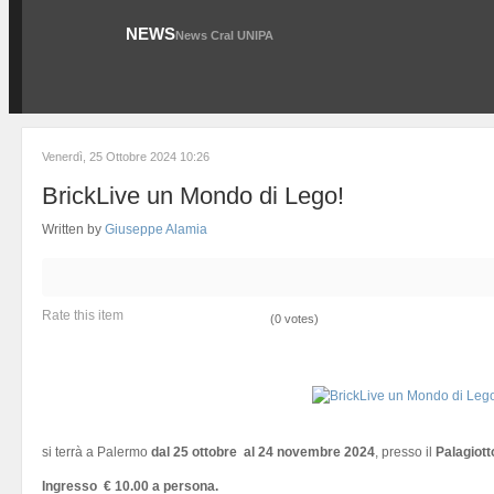
NEWS
News Cral UNIPA
Venerdì, 25 Ottobre 2024 10:26
BrickLive un Mondo di Lego!
Written by
Giuseppe Alamia
Rate this item
(0 votes)
si terrà a Palermo
dal 25 ottobre al 24 novembre 2024
, presso il
Palagiott
Ingresso € 10.00 a persona.