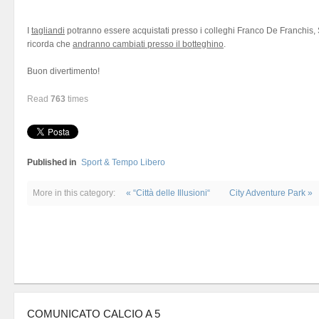
I
tagliandi
potranno essere acquistati presso i colleghi Franco De Franchis, 
ricorda che
andranno cambiati presso il botteghino
.
Buon divertimento!
Read
763
times
Published in
Sport & Tempo Libero
More in this category:
« “Città delle Illusioni“
City Adventure Park »
COMUNICATO CALCIO A 5