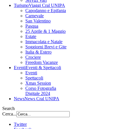
Servizi Vari
Turismo
Viaggi Cral UNIPA
Capodanno e Epifania
Carnevale
San Valentino
Pasqua
25 Aprile & 1 Maggio
Estate
Immacolata e Natale
Soggiorni Brevi e Gite
Italia & Estero
Crociere
Freedom Vacanze
Eventi
Eventi & Spettacoli
Eventi
Spettacoli
Xmas Session
Corso Fotografia
Digitale 2024
News
News Cral UNIPA
Search
Cerca...
Twitter