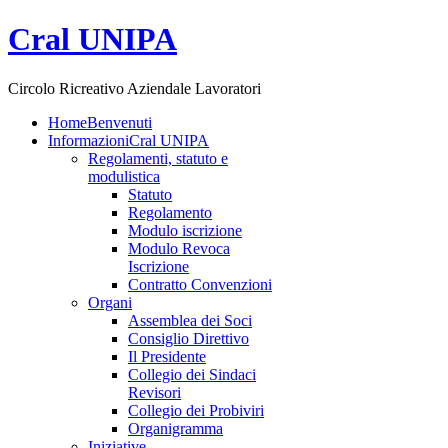
Cral UNIPA
Circolo Ricreativo Aziendale Lavoratori
Home
Benvenuti
Informazioni
Cral UNIPA
Regolamenti, statuto e
modulistica
Statuto
Regolamento
Modulo iscrizione
Modulo Revoca
Iscrizione
Contratto Convenzioni
Organi
Assemblea dei Soci
Consiglio Direttivo
Il Presidente
Collegio dei Sindaci
Revisori
Collegio dei Probiviri
Organigramma
Iniziative