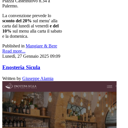
Piazza Castelnuovo n.34 a
Palermo.
La convenzione prevede lo
sconto del 20%
sul menu' alla
carta dal lunedi al venerdi
e del
10%
sul menu alla carta il sabato
e la domenica.
Published in
Mangiare & Bere
Read more...
Lunedì, 27 Gennaio 2025 09:09
Enosteria Sicula
Written by
Giuseppe Alamia