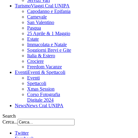
Servizi Vari
Turismo
Viaggi Cral UNIPA
Capodanno e Epifania
Carnevale
San Valentino
Pasqua
25 Aprile & 1 Maggio
Estate
Immacolata e Natale
Soggiorni Brevi e Gite
Italia & Estero
Crociere
Freedom Vacanze
Eventi
Eventi & Spettacoli
Eventi
Spettacoli
Xmas Session
Corso Fotografia
Digitale 2024
News
News Cral UNIPA
Search
Cerca...
Twitter