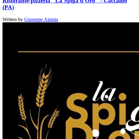
Ristorante-pizzeria "La Spiga d'Oro" - Caccamo
(PA)
Written by
Giuseppe Alamia