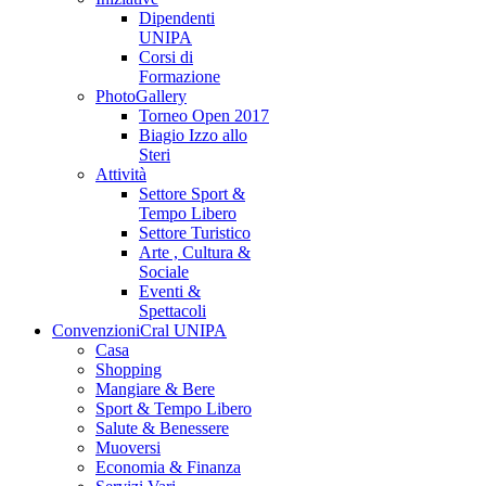
Dipendenti
UNIPA
Corsi di
Formazione
PhotoGallery
Torneo Open 2017
Biagio Izzo allo
Steri
Attività
Settore Sport &
Tempo Libero
Settore Turistico
Arte , Cultura &
Sociale
Eventi &
Spettacoli
Convenzioni
Cral UNIPA
Casa
Shopping
Mangiare & Bere
Sport & Tempo Libero
Salute & Benessere
Muoversi
Economia & Finanza