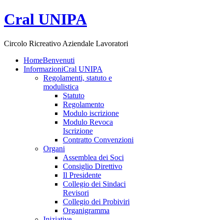
Cral UNIPA
Circolo Ricreativo Aziendale Lavoratori
Home
Benvenuti
Informazioni
Cral UNIPA
Regolamenti, statuto e
modulistica
Statuto
Regolamento
Modulo iscrizione
Modulo Revoca
Iscrizione
Contratto Convenzioni
Organi
Assemblea dei Soci
Consiglio Direttivo
Il Presidente
Collegio dei Sindaci
Revisori
Collegio dei Probiviri
Organigramma
Iniziative