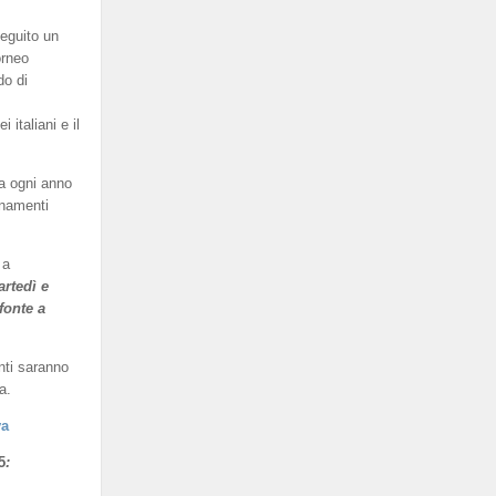
eguito un
orneo
do di
italiani e il
a ogni anno
enamenti
 a
artedì e
fonte a
nti saranno
a.
va
5
: