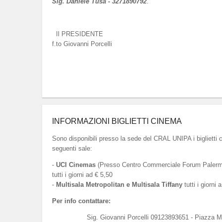
Sig. Daniele Tusa - 3271890792
.
Il PRESIDENTE
f.to Giovanni Porcelli
INFORMAZIONI BIGLIETTI CINEMA
Sono disponibili presso la sede del CRAL UNIPA i biglietti 
seguenti sale:
-
UCI Cinemas
(Presso Centro Commerciale Forum Palermo
tutti i giorni ad € 5,50
-
Multisala Metropolitan e Multisala Tiffany
tutti i giorni 
Per info contattare:
Sig. Giovanni Porcelli 09123893651 - Piazza M