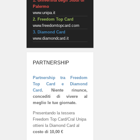
1. Università degli Studi di
Palermo
www.unipa.it
2. Freedom Top Card
www.freedomtopcard.com
3. Diamond Card
www.diamondcard.it
PARTNERSHIP
Partnership tra Freedom
Top Card e Diamond
Card
.
Niente rinunce,
concediti di vivere al
meglio le tue giornate.
Presentando la tessera
Freedom Top Card/Cral Unipa
ottieni la Diamond Card al
costo di 10,00 €