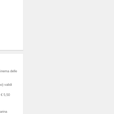
cinema delle
) validi
a € 5,50
arina