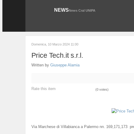
NEWS
News Cral UNIPA
Domenica, 10 Marzo 2024 11:00
Price Tech.it s.r.l.
Written by
Giuseppe Alamia
Rate this item
(0 votes)
Via Marchese di Villabianca a Palermo nn. 169,171,173 pre