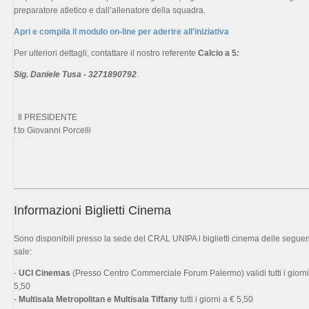
preparatore atletico e dall’allenatore della squadra.
Apri e compila il modulo on-line per aderire all'iniziativa
Per ulteriori dettagli, contattare il nostro referente
Calcio a 5
:
Sig. Daniele Tusa - 3271890792
.
Il PRESIDENTE
f.to Giovanni Porcelli
Informazioni Biglietti Cinema
Sono disponibili presso la sede del CRAL UNIPA i biglietti cinema delle seguen
sale:
-
UCI Cinemas
(Presso Centro Commerciale Forum Palermo) validi tutti i giorni
5,50
-
Multisala Metropolitan e Multisala Tiffany
tutti i giorni a € 5,50