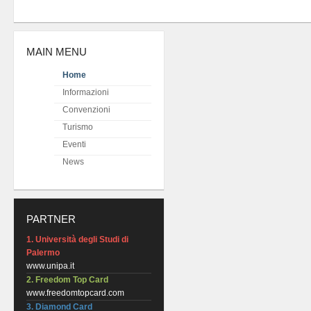
MAIN MENU
Home
Informazioni
Convenzioni
Turismo
Eventi
News
PARTNER
1. Università degli Studi di
Palermo
www.unipa.it
2. Freedom Top Card
www.freedomtopcard.com
3. Diamond Card