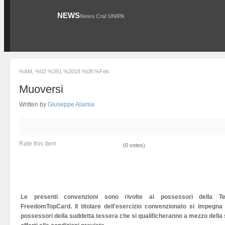
NEWS
News Cral UNIPA
%AM, %02 %391 %2018 %08:%Feb
Muoversi
Written by
Giuseppe Alamia
Rate this item
(0 votes)
Le presenti convenzioni sono rivolte ai possessori della 
FreedomTopCard. Il titolare dell'esercizio convenzionato si impegna d
possessori della suddetta tessera che si qualificheranno a mezzo della st