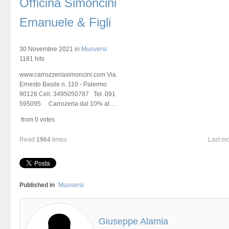
Officina Simoncini
Emanuele & Figli
30 Novembre 2021
in
Muoversi
1181 hits
www.carrozzeriasimoncini.com Via
Ernesto Basile n. 110 - Palermo
90128 Cell. 3495050787 Tel. 091
595095 Carrozeria dal 10% al…
from 0 votes
Read
1964
times
Last m
Published in
Muoversi
Giuseppe Alamia