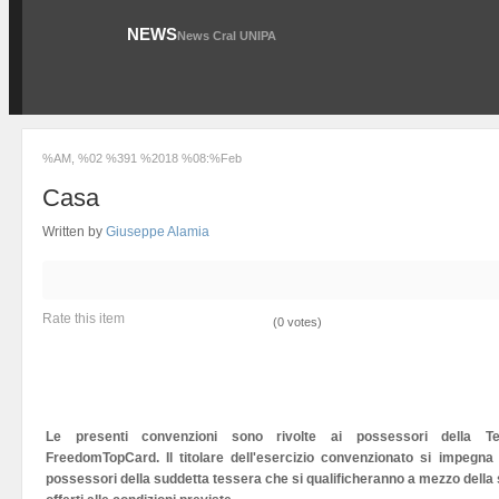
NEWS
News Cral UNIPA
%AM, %02 %391 %2018 %08:%Feb
Casa
Written by
Giuseppe Alamia
Rate this item
(0 votes)
Le presenti convenzioni sono rivolte ai possessori della 
FreedomTopCard. Il titolare dell'esercizio convenzionato si impegna d
possessori della suddetta tessera che si qualificheranno a mezzo della st