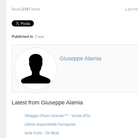
Read
2387
times
Last m
Published in
Casa
Giuseppe Alamia
Latest from Giuseppe Alamia
Villaggio Piano Grande*** - Vieste (FG)
Ultime disponibilità Ferragosto
Isole Eolie - On Boat