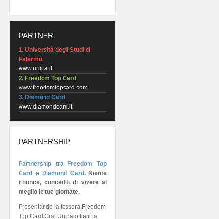
PARTNER
1. Università degli Studi di
Palermo
www.unipa.it
2. Freedom Top Card
www.freedomtopcard.com
3. Diamond Card
www.diamondcard.it
PARTNERSHIP
Partnership tra Freedom Top
Card e Diamond Card
.
Niente
rinunce, concediti di vivere al
meglio le tue giornate.
Presentando la tessera Freedom
Top Card/Cral Unipa ottieni la