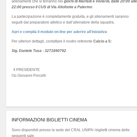
allenamenti che si terranno nei
giorni di Martedì e Venerdì, dalle 20:00 alle
22:00 presso il CUS di Via Altofonte a Palermo
.
La partecipazione è completamente gratuita, e gli allenamenti saranno
seguiti dal preparatore atletico e dall’allenatore della squadra.
Apri e compila il modulo on-line per aderire all'iniziativa
Per ulteriori dettagli, contattare il nostro referente
Calcio a 5
:
Sig. Daniele Tusa - 3271890792
.
Il PRESIDENTE
f.to Giovanni Porcelli
INFORMAZIONI BIGLIETTI CINEMA
Sono disponibili presso la sede del CRAL UNIPA i biglietti cinema delle
seguenti sale: