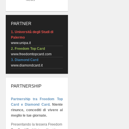
PARTNER
1. Università degli Studi di
Palermo
www.unipa.it
2. Freedom Top Card
www.freedomtopcard.com
3. Diamond Card
www.diamondcard.it
PARTNERSHIP
Partnership tra Freedom Top
Card e Diamond Card
.
Niente
rinunce, concediti di vivere al
meglio le tue giornate.
Presentando la tessera Freedom