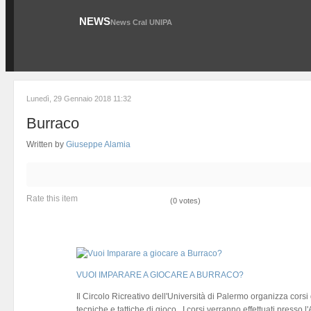
NEWS
News Cral UNIPA
Lunedì, 29 Gennaio 2018 11:32
Burraco
Written by
Giuseppe Alamia
Rate this item
(0 votes)
VUOI IMPARARE A GIOCARE A BURRACO?
Il Circolo Ricreativo dell'Università di Palermo organizza corsi 
tecniche e tattiche di gioco . I corsi verranno effettuati presso 