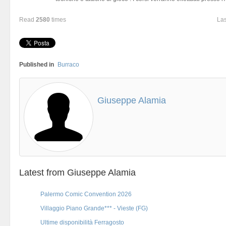
Read
2580
times
Las
Published in
Burraco
Giuseppe Alamia
Latest from Giuseppe Alamia
Palermo Comic Convention 2026
Villaggio Piano Grande*** - Vieste (FG)
Ultime disponibilità Ferragosto