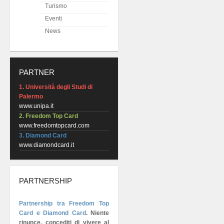
Turismo
Eventi
News
PARTNER
1. Università degli Studi di
Palermo
www.unipa.it
2. Freedom Top Card
www.freedomtopcard.com
3. Diamond Card
www.diamondcard.it
PARTNERSHIP
Partnership tra Freedom Top
Card e Diamond Card
.
Niente
rinunce, concediti di vivere al