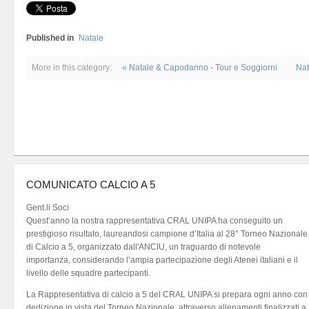
Published in
Natale
More in this category:
« Natale & Capodanno - Tour e Soggiorni
Nat
COMUNICATO CALCIO A 5
Gent.li Soci
Quest’anno la nostra rappresentativa CRAL UNIPA ha conseguito un
prestigioso risultato, laureandosi campione d’Italia al 28° Torneo Nazionale
di Calcio a 5, organizzato dall'ANCIU, un traguardo di notevole
importanza, considerando l’ampia partecipazione degli Atenei italiani e il
livello delle squadre partecipanti.
La Rappresentativa di calcio a 5 del CRAL UNIPA si prepara ogni anno con
dedizione in vista del Torneo Nazionale, attraverso allenamenti finalizzati a