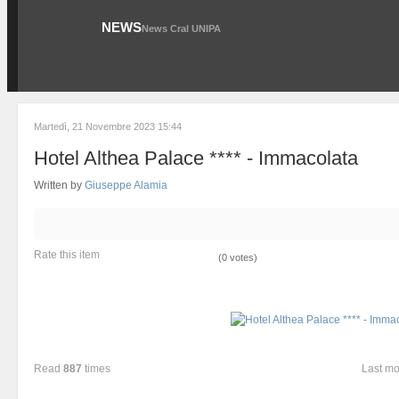
NEWS
News Cral UNIPA
Martedì, 21 Novembre 2023 15:44
Hotel Althea Palace **** - Immacolata
Written by
Giuseppe Alamia
Rate this item
(0 votes)
Read
887
times
Last mo