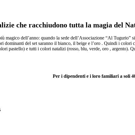
alizie che racchiudono tutta la magia del Na
 magico dell’anno: quando la sede dell’Associazione “Al Tugurio” si tra
ori dominanti del set saranno il bianco, il beige e l’oro . Quindi i colori 
ori pastello) e tutti i colori natalizi (rosso, blu, verde, oro , argento). 
Per i dipendenti e i loro familiari a soli 4
6