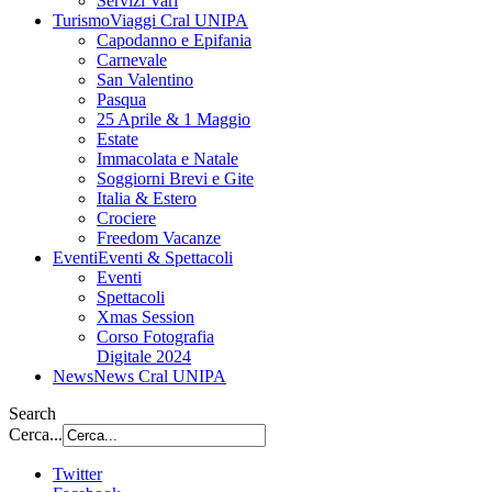
Servizi Vari
Turismo
Viaggi Cral UNIPA
Capodanno e Epifania
Carnevale
San Valentino
Pasqua
25 Aprile & 1 Maggio
Estate
Immacolata e Natale
Soggiorni Brevi e Gite
Italia & Estero
Crociere
Freedom Vacanze
Eventi
Eventi & Spettacoli
Eventi
Spettacoli
Xmas Session
Corso Fotografia
Digitale 2024
News
News Cral UNIPA
Search
Cerca...
Twitter