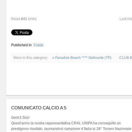
Read
841
times
Last mo
Published in
Estate
More in this category:
« Paradise Beach **** Selinunte (TP)
CLUB BA
COMUNICATO CALCIO A 5
Gent.li Soci
Quest’anno la nostra rappresentativa CRAL UNIPA ha conseguito un
prestigioso risultato, laureandosi campione d’Italia al 28° Torneo Nazionale