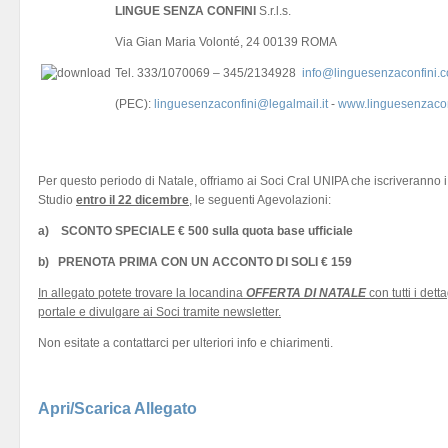
LINGUE SENZA CONFINI
S.r.l.s.
Via Gian Maria Volonté, 24 00139 ROMA
Tel. 333/1070069 – 345/2134928
info@linguesenzaconfini.
(PEC):
linguesenzaconfini@legalmail.it
-
www.linguesenzacon
Per questo periodo di Natale, offriamo ai Soci Cral UNIPA che iscriveranno 
Studio
entro il 22 dicembre
,
le seguenti Agevolazioni:
a)
SCONTO SPECIALE € 500 sulla quota base ufficiale
b)
PRENOTA PRIMA CON UN ACCONTO DI SOLI € 159
In allegato potete trovare la locandina
OFFERTA DI NATALE
con tutti i det
portale e divulgare ai Soci tramite newsletter.
Non esitate a contattarci per ulteriori info e chiarimenti.
Apri/Scarica Allegato