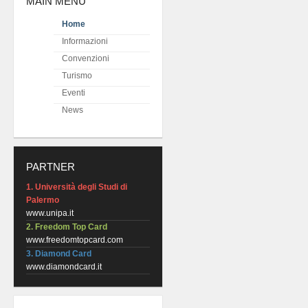
MAIN MENU
Home
Informazioni
Convenzioni
Turismo
Eventi
News
PARTNER
1. Università degli Studi di
Palermo
www.unipa.it
2. Freedom Top Card
www.freedomtopcard.com
3. Diamond Card
www.diamondcard.it