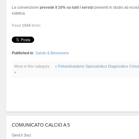
La convenzione
prevede il 10% su tutti i servizi
presenti in studio ad eccez
estetica.
Read
1044
times
Published in
Salute & Benessere
More in this category:
« Poliambulatorio Specialistico Diagnostico Chiru
»
COMUNICATO CALCIO A 5
Gent.li Soci