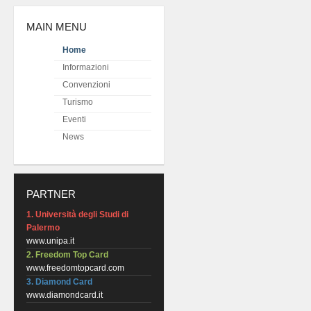
MAIN MENU
Home
Informazioni
Convenzioni
Turismo
Eventi
News
PARTNER
1. Università degli Studi di
Palermo
www.unipa.it
2. Freedom Top Card
www.freedomtopcard.com
3. Diamond Card
www.diamondcard.it