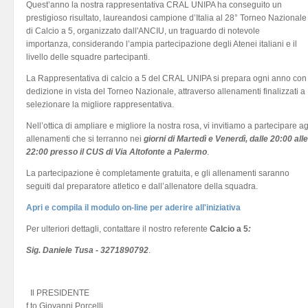
Quest’anno la nostra rappresentativa CRAL UNIPA ha conseguito un
prestigioso risultato, laureandosi campione d’Italia al 28° Torneo Nazionale
di Calcio a 5, organizzato dall'ANCIU, un traguardo di notevole
importanza, considerando l’ampia partecipazione degli Atenei italiani e il
livello delle squadre partecipanti.
La Rappresentativa di calcio a 5 del CRAL UNIPA si prepara ogni anno con
dedizione in vista del Torneo Nazionale, attraverso allenamenti finalizzati a
selezionare la migliore rappresentativa.
Nell’ottica di ampliare e migliore la nostra rosa, vi invitiamo a partecipare ag
allenamenti che si terranno nei
giorni di Martedì e Venerdì, dalle 20:00 alle
22:00 presso il CUS di Via Altofonte a Palermo
.
La partecipazione è completamente gratuita, e gli allenamenti saranno
seguiti dal preparatore atletico e dall’allenatore della squadra.
Apri e compila il modulo on-line per aderire all'iniziativa
Per ulteriori dettagli, contattare il nostro referente
Calcio a 5
:
Sig. Daniele Tusa - 3271890792
.
Il PRESIDENTE
f.to Giovanni Porcelli