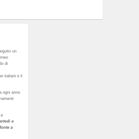
eguito un
orneo
do di
italiani e il
a ogni anno
enamenti
 a
artedì e
fonte a