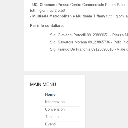
-
UCI Cinemas
(Presso Centro Commerciale Forum Palermo
tutti i giorni ad € 5,50
-
Multisala Metropolitan e Multisala Tiffany
tutti i giorni 
Per info contattare:
Sig. Giovanni Porcelli 09123893651 - Piazza M
Sig. Salvatore Morana 09123865736 - Policlini
Sig. Franco De Franchis 09123890618 - Viale d
MAIN MENU
Home
Informazioni
Convenzioni
Turismo
Eventi