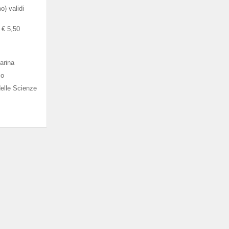
) validi
a € 5,50
arina
co
elle Scienze