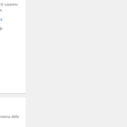
nti saranno
a.
va
5
:
cinema delle