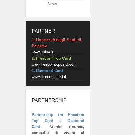
News
PARTNER
1. Università degli Studi di
Palermo
www.unipa.it
2. Freedom Top Card
www.freedomtopcard.com
3. Diamond Card
www.diamondcard.it
PARTNERSHIP
Partnership tra Freedom
Top Card e Diamond
Card
.
Niente rinunce,
concediti di vivere al