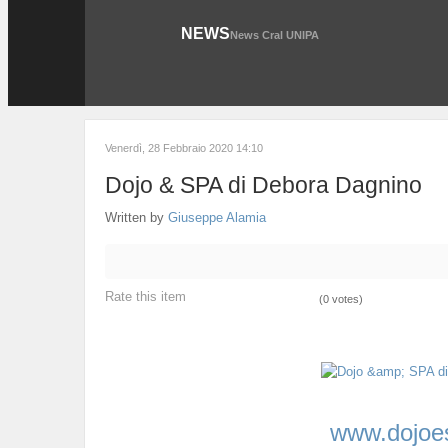
NEWS
News Cral UNIPA
Venerdì, 28 Febbraio 2020 14:10
Dojo & SPA di Debora Dagnino
Written by
Giuseppe Alamia
Rate this item
(0 votes)
www.dojoe