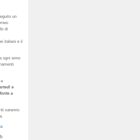
eguito un
orneo
do di
italiani e il
a ogni anno
enamenti
 a
artedì e
fonte a
nti saranno
a.
va
5
: