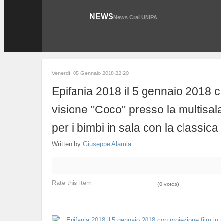
NEWS
News Cral UNIPA
Venerdì, 05 Gennaio 2018 22:20
Epifania 2018 il 5 gennaio 2018 c
visione "Coco" presso la multisal
per i bimbi in sala con la classica
Written by
Giuseppe Alamia
Rate this item
(0 votes)