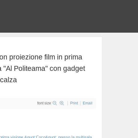
on proiezione film in prima
a "Al Politeama" con gadget
 calza
font size
Print
Email