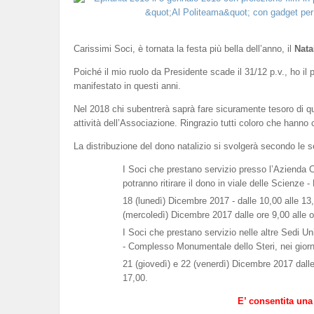
Carissimi Soci, è tornata la festa più bella dell’anno, il
Nata
Poiché il mio ruolo da Presidente scade il 31/12 p.v., ho il p
manifestato in questi anni.
Nel 2018 chi subentrerà saprà fare sicuramente tesoro di q
attività dell’Associazione. Ringrazio tutti coloro che hanno 
La distribuzione del dono natalizio si svolgerà secondo le s
I Soci che prestano servizio presso l’Azienda Os
potranno ritirare il dono in viale delle Scienze - 
18 (lunedì) Dicembre 2017 - dalle 10,00 alle 13,
(mercoledì) Dicembre 2017 dalle ore 9,00 alle o
I Soci che prestano servizio nelle altre Sedi Uni
- Complesso Monumentale dello Steri, nei giorn
21 (giovedì) e 22 (venerdì) Dicembre 2017 dalle
17,00.
E’ consentita una