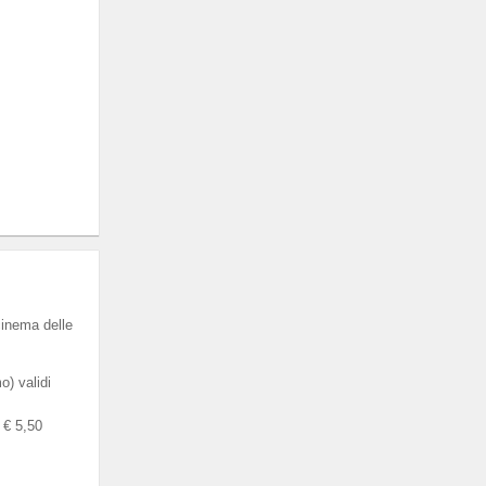
cinema delle
) validi
a € 5,50