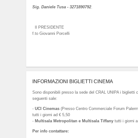
Sig. Daniele Tusa - 3271890792
.
Il PRESIDENTE
f.to Giovanni Porcelli
INFORMAZIONI BIGLIETTI CINEMA
Sono disponibili presso la sede del CRAL UNIPA i biglietti 
seguenti sale:
-
UCI Cinemas
(Presso Centro Commerciale Forum Palermo
tutti i giorni ad € 5,50
-
Multisala Metropolitan e Multisala Tiffany
tutti i giorni 
Per info contattare: