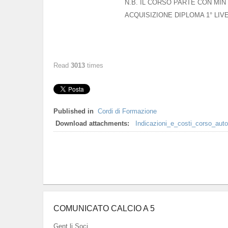
N.B. IL CORSO PARTE CON MIN 1
ACQUISIZIONE DIPLOMA 1° LIVE
Read
3013
times
Published in
Cordi di Formazione
Download attachments:
Indicazioni_e_costi_corso_aut
COMUNICATO CALCIO A 5
Gent.li Soci