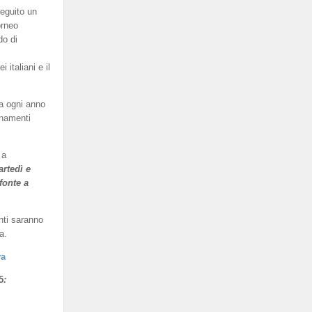
eguito un
orneo
do di
italiani e il
a ogni anno
enamenti
 a
artedì e
fonte a
nti saranno
a.
va
5
: