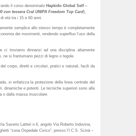
zzando il corso denominato
Hapkido Global Self –
00 con tessera Cral UNIPA Freedom Top Card
),
 età tra i 15 e 60 anni.
icamente semplice allo stesso tempo è completamente
’economia dei movimenti, rendendo superfluo l’uso della
e ci troviamo dinnanzi ad una disciplina altamente
se, ne si frantumano pezzi di legno o tegole.
corpo, diretti e circolari, pratici e naturali, facili da
a, si enfatizza la protezione della linea centrale del
ri, dinamiche e potenti. Le tecniche superiori sono alla
azza o dalla massa muscolare.
 Via Saverio Latteri n.6, angolo Via Roberto Indovina,
ghetti “zona Ospedale Civico”, presso l’I.C.S. Scinà –