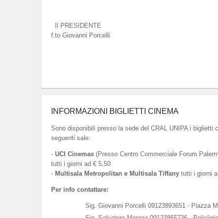
Il PRESIDENTE
f.to Giovanni Porcelli
INFORMAZIONI BIGLIETTI CINEMA
Sono disponibili presso la sede del CRAL UNIPA i biglietti 
seguenti sale:
-
UCI Cinemas
(Presso Centro Commerciale Forum Palermo
tutti i giorni ad € 5,50
-
Multisala Metropolitan e Multisala Tiffany
tutti i giorni 
Per info contattare:
Sig. Giovanni Porcelli 09123893651 - Piazza M
Sig. Salvatore Morana 09123865736 - Policlini