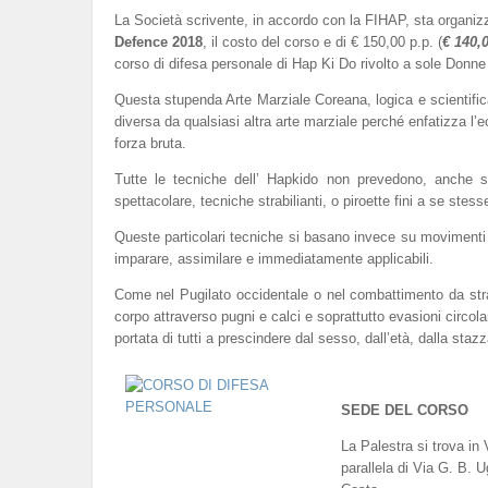
La Società scrivente, in accordo con la FIHAP, sta organi
Defence 2018
, il costo del corso e di € 150,00 p.p. (
€ 140,
corso di difesa personale di Hap Ki Do rivolto a sole Donne di
Questa stupenda Arte Marziale Coreana, logica e scientif
diversa da qualsiasi altra arte marziale perché enfatizza l
forza bruta.
Tutte le tecniche dell’ Hapkido non prevedono, anche s
spettacolare, tecniche strabilianti, o piroette fini a se stes
Queste particolari tecniche si basano invece su movimenti del 
imparare, assimilare e immediatamente applicabili.
Come nel Pugilato occidentale o nel combattimento da strad
corpo attraverso pugni e calci e soprattutto evasioni circola
portata di tutti a prescindere dal sesso, dall’età, dalla st
SEDE DEL CORSO
La Palestra si trova in
parallela di Via G. B. U