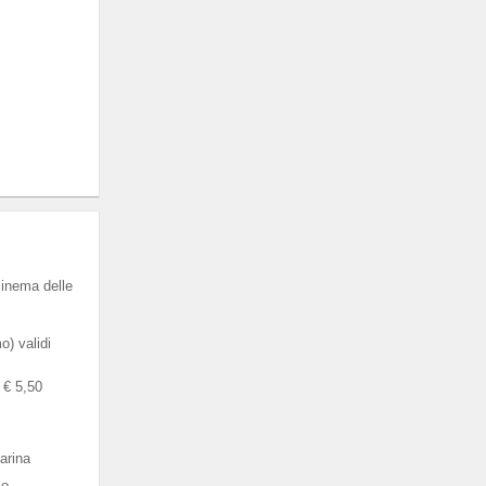
cinema delle
) validi
a € 5,50
arina
co