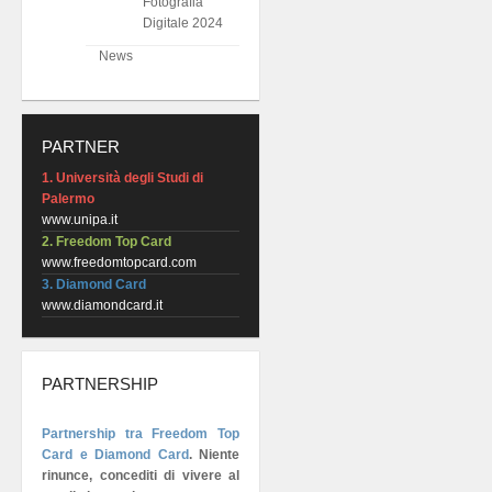
Fotografia
Digitale 2024
News
PARTNER
1. Università degli Studi di
Palermo
www.unipa.it
2. Freedom Top Card
www.freedomtopcard.com
3. Diamond Card
www.diamondcard.it
PARTNERSHIP
Partnership tra Freedom Top
Card e Diamond Card
.
Niente
rinunce, concediti di vivere al