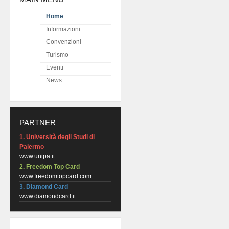
Home
Informazioni
Convenzioni
Turismo
Eventi
News
PARTNER
1. Università degli Studi di
Palermo
www.unipa.it
2. Freedom Top Card
www.freedomtopcard.com
3. Diamond Card
www.diamondcard.it