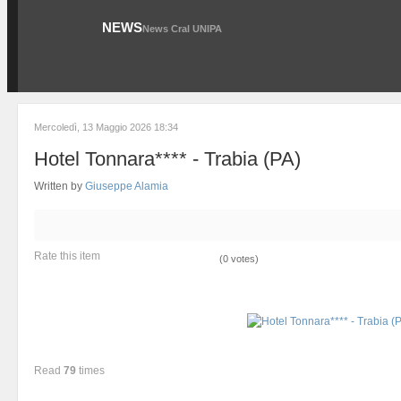
NEWS
News Cral UNIPA
Mercoledì, 13 Maggio 2026 18:34
Hotel Tonnara**** - Trabia (PA)
Written by
Giuseppe Alamia
Rate this item
(0 votes)
Read
79
times