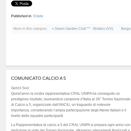
Published in
Estate
More in this category:
« Green Garden Club*** - Briatico (VV)
Borgo 
COMUNICATO CALCIO A 5
Gent.li Soci
Quest’anno la nostra rappresentativa CRAL UNIPA ha conseguito un
prestigioso risultato, laureandosi campione d’Italia al 28° Torneo Nazionale
di Calcio a 5, organizzato dall'ANCIU, un traguardo di notevole
importanza, considerando l’ampia partecipazione degli Atenei italiani e il
livello delle squadre partecipanti.
La Rappresentativa di calcio a 5 del CRAL UNIPA si prepara ogni anno con
dedizione in vista del Torneo Nazionale, attraverso allenamenti finalizzati a