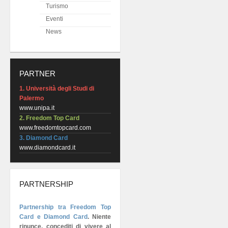
Turismo
Eventi
News
PARTNER
1. Università degli Studi di
Palermo
www.unipa.it
2. Freedom Top Card
www.freedomtopcard.com
3. Diamond Card
www.diamondcard.it
PARTNERSHIP
Partnership tra Freedom Top
Card e Diamond Card
.
Niente
rinunce, concediti di vivere al