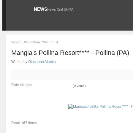
NEWS
News Cral UNIPA
Venerdì, 06 Febbraio 2026 17:54
Mangia's Pollina Resort**** - Pollina (PA)
Written by
Giuseppe Alamia
Rate this item
(0 votes)
Read
167
times