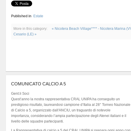
Published in
Estate
More in this category:
« Nicotera Beach Village**** - Nicotera Marina (V
Cesario (LE) »
COMUNICATO CALCIO A 5
Gent.li Soci
Quest’anno la nostra rappresentativa CRAL UNIPA ha conseguito un
prestigioso risultato, laureandosi campione d’Italia al 28° Torneo Nazionale
di Calcio a 5, organizzato dall'ANCIU, un traguardo di notevole
importanza, considerando l’ampia partecipazione degli Atenei italiani e il
livello delle squadre partecipanti.
La Rappresentativa di calcio a 5 del CRAL UNIPA si prepara ogni anno con