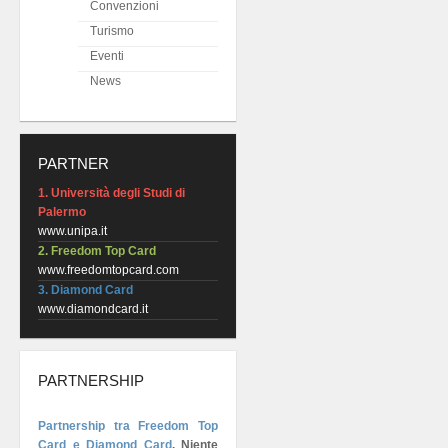
Convenzioni
Turismo
Eventi
News
PARTNER
1. Università degli Studi di
Palermo
www.unipa.it
2. Freedom Top Card
www.freedomtopcard.com
3. Diamond Card
www.diamondcard.it
PARTNERSHIP
Partnership tra Freedom Top
Card e Diamond Card
.
Niente